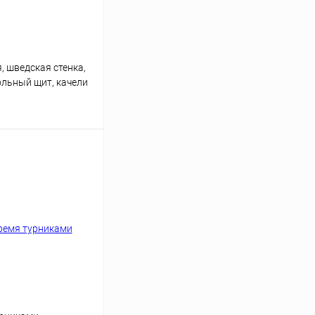
, шведская стенка,
ольный щит, качели
ши
ину
Сравнение