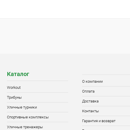
В корзину
Купить в 1 клик
Сравнение
Купить в 1
Диаметр трубы
Цвет хомута
76 мм
89 мм
Диаметр труб
76 мм
8
Каталог
О компании
Workout
Оплата
Трибуны
Доставка
Уличные турники
Контакты
Спортивные комплексы
Гарантия и возврат
Уличные тренажеры