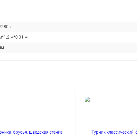
/280 кг
м*1,2 м*0,01 м
мм