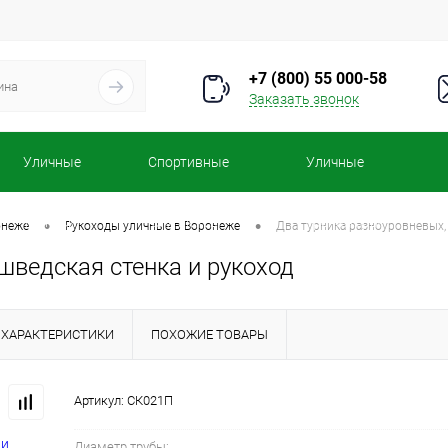
+7 (800) 55 000-58
Заказать звонок
Уличные
Спортивные
Уличные
турники
комплексы
тренажеры
•
•
онеже
Рукоходы уличные в Воронеже
Два турника разноуровневых, 
шведская стенка и рукоход
ХАРАКТЕРИСТИКИ
ПОХОЖИЕ ТОВАРЫ
Артикул:
СК021П
Диаметр трубы: