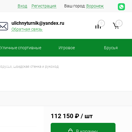
Вход
Регистрация
Ваш город:
Воронеж
ulichnyturnik@yandex.ru
0
0
Обратная связь
Уличные спортивные
Игровое
Брусья
площадки
оборудование
брусья, шведская стенка и рукоход
112 150 ₽
/ шт
В корзину