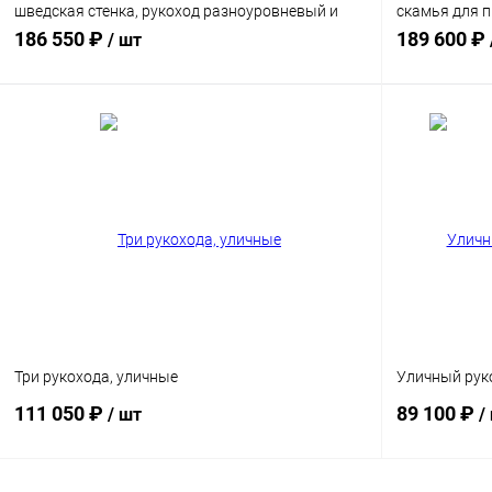
шведская стенка, рукоход разноуровневый и
скамья для п
скамья для пресса.
баскетбольны
186 550 ₽
189 600 ₽
/ шт
боксерской 
В корзину
Купить в 1 клик
Сравнение
Купить в 1
Диаметр трубы
Диаметр труб
76 мм
89 мм
76 мм
8
Три рукохода, уличные
Уличный руко
111 050 ₽
89 100 ₽
/ шт
/