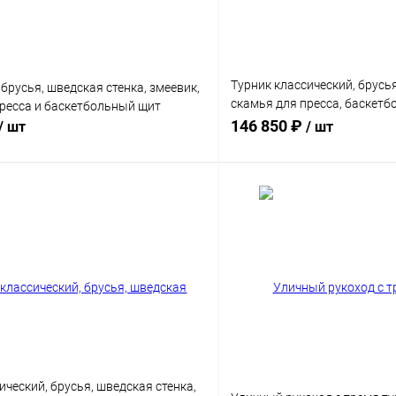
Турник классический, брусья
 брусья, шведская стенка, змеевик,
скамья для пресса, баскетб
пресса и баскетбольный щит
и вынос для боксерской гру
146 850 ₽
/ шт
/ шт
В корзину
В корз
 клик
Сравнение
Купить в 1 клик
ы
Диаметр трубы
9 мм
76 мм
89 мм
ический, брусья, шведская стенка,