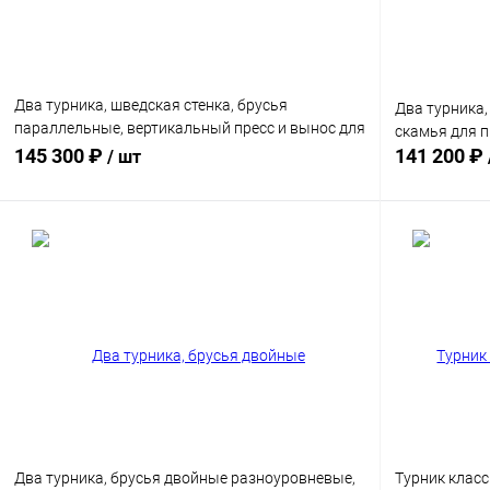
Два турника, шведская стенка, брусья
Два турника,
параллельные, вертикальный пресс и вынос для
скамья для 
боксерского мешка
145 300 ₽
141 200 ₽
/ шт
В корзину
Купить в 1 клик
Сравнение
Купить в 1
Диаметр трубы
Диаметр труб
76 мм
89 мм
76 мм
8
Два турника, брусья двойные разноуровневые,
Турник класс