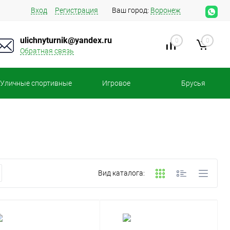
Вход
Регистрация
Ваш город:
Воронеж
ulichnyturnik@yandex.ru
0
0
Обратная связь
Уличные спортивные
Игровое
Брусья
площадки
оборудование
Вид каталога: