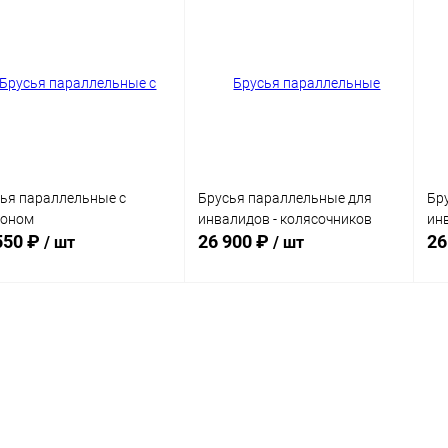
ья параллельные с
Брусья параллельные для
Бр
лоном
инвалидов - колясочников
ин
550 ₽
26 900 ₽
26
/ шт
/ шт
В корзину
В корзину
упить в 1
Сравнение
Купить в 1
Сравнение
клик
кли
 хомута
Цвет хомута
Цв