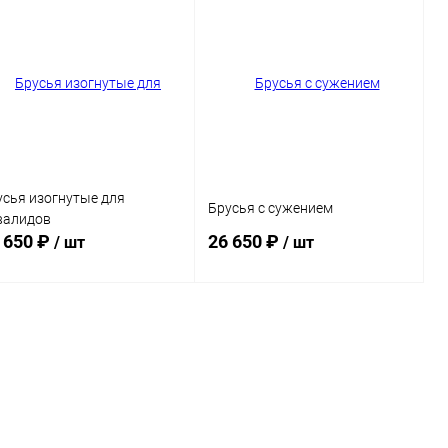
усья изогнутые для
Брусья с сужением
валидов
 650 ₽
26 650 ₽
/ шт
/ шт
В корзину
В корзину
Купить в 1
Сравнение
Купить в 1
Сравнение
к
клик
ет хомута
Цвет хомута